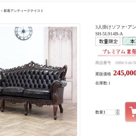
>
新着アンティークテイスト
3人掛けソファ･アン
SH-5L914B-A
商品番号 1006-3-sh-5l
245,0
業販価格
在庫数:1
数量