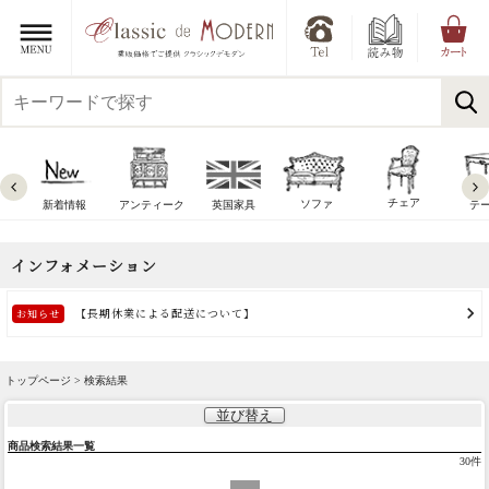
チェア
ソファ
新着情報
アンティーク
英国家具
テ
トップページ > 検索結果
並び替え
商品検索結果一覧
30
件