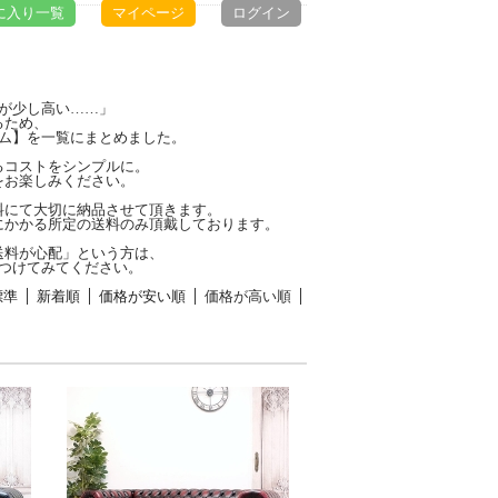
に入り一覧
マイページ
ログイン
が少し高い……」
るため、
ム】を一覧にまとめました。
るコストをシンプルに。
をお楽しみください。
料にて大切に納品させて頂きます。
にかかる所定の送料のみ頂戴しております。
送料が心配」という方は、
つけてみてください。
標準
新着順
価格が安い順
価格が高い順