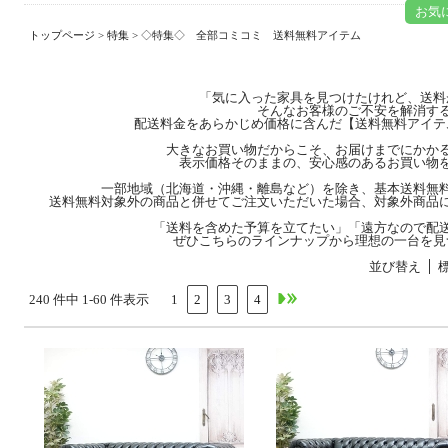
お気
トップページ
>
特集
> ◇特集◇ 全部コミコミ 送料無料アイテム
「気に入った家具を見つけたけれど、送料
そんなお客様のご不安を解消す
配送料金をあらかじめ価格に含んだ【送料無料アイテ
大きなお買い物だからこそ、お届けまでにかか
表示価格そのままの、安心感のあるお買い物
一部地域（北海道・沖縄・離島など）を除き、基本送料無
送料無料対象外の商品と併せてご注文いただいた場合、対象外商品
「送料を含めた予算を立てたい」「遠方なので配
ぜひこちらのラインナップから理想の一台を見
並び替え
240 件中 1-60 件表示
1
2
3
4