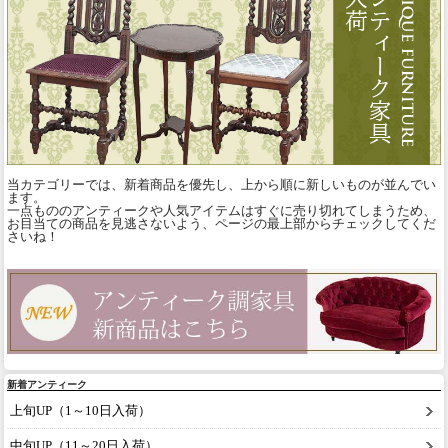
当カテゴリーでは、新着商品を優先し、上から順に新しいものが並んでい
ます。
一点もののアンティークや人気アイテムはすぐに売り切れてしまうため、
お目当ての商品を見逃さないよう、ページの最上部からチェックしてくだ
さいね！
新着アンティーク
上旬UP（1～10日入荷）
中旬UP（11～20日入荷）