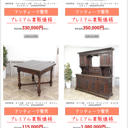
1880年頃 ウォールナット材 フランス アンティーク・
1900年頃 マホガニー材 フランス アンティーク・キャ
キャビネット antique20299nk
ビネット antique20224nk
330,000円
350,000円
業販価格
(税込)
業販価格
(税込)
1920年頃 オーク材 イギリス アンティーク・ダイニン
1880年頃 オーク材 イギリス アンティーク・キャビネ
グテーブル antique80539
ット antique80600
115,000円
1,080,000円
業販価格
(税込)
業販価格
(税込)