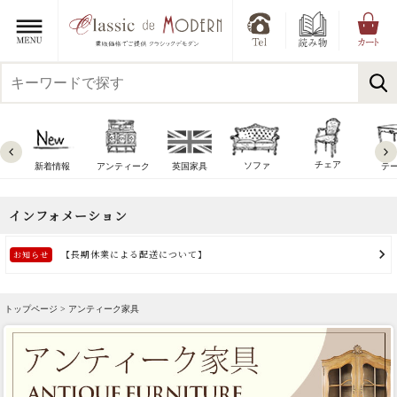
チェア
ソファ
新着情報
アンティーク
英国家具
テ
トップページ > アンティーク家具