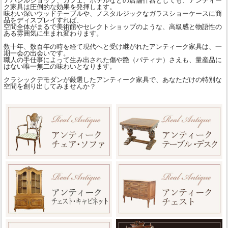
アパレルショップ、カフェ、ホテルなどの店舗什器としても、アンティー
ク家具は圧倒的な効果を発揮します。
味わい深いウッドテーブルや、ノスタルジックなガラスショーケースに商
品をディスプレイすれば、
空間全体がまるで美術館やセレクトショップのような、高級感と物語性の
ある雰囲気に生まれ変わります。
数十年、数百年の時を経て現代へと受け継がれたアンティーク家具は、一
期一会の出会いです。
職人の手仕事によって生み出された傷や艶（パティナ）さえも、量産品に
はない唯一無二の味わいとなります。
クラシックデモダンが厳選したアンティーク家具で、あなただけの特別な
空間を創り出してみませんか？