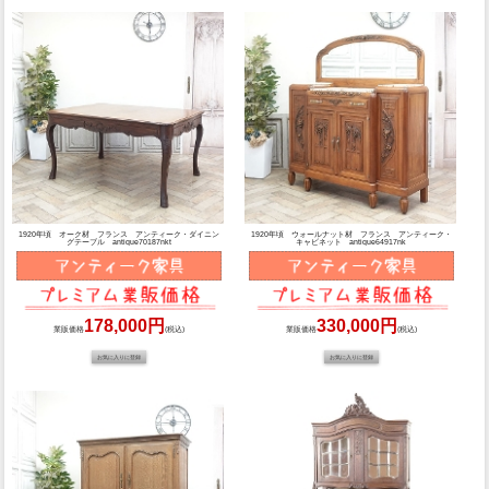
1920年頃 オーク材 フランス アンティーク・ダイニン
1920年頃 ウォールナット材 フランス アンティーク・
グテーブル antique70187nkt
キャビネット antique64917nk
178,000円
330,000円
業販価格
(税込)
業販価格
(税込)