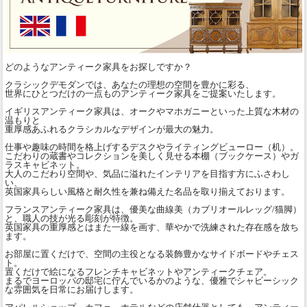
どのようなアンティーク家具をお探しですか？
クラシックデモダンでは、あなたの理想の空間を豊かに彩る、
世界にひとつだけの一点ものアンティーク家具をご提案いたします。
イギリスアンティーク家具は、オークやマホガニーといった上質な木材の
温もりと
重厚感あふれるクラシカルなデザインが最大の魅力。
仕事や趣味の時間を格上げするデスクやライティングビューロー（机）。
こだわりの蔵書やコレクションを美しく見せる本棚（ブックケース）やガ
ラスキャビネット。
大人のこだわり空間や、気品に溢れたインテリアを目指す方にふさわし
い、
英国家具らしい風格と耐久性を兼ね備えた名品を取り揃えております。
フランスアンティーク家具は、優美な曲線美（カブリオールレッグ/猫脚）
と、職人の技が光る彫刻が特徴。
英国家具の重厚感とはまた一線を画す、華やかで洗練された存在感を放ち
ます。
お部屋に置くだけで、空間の主役となる装飾豊かなサイドボードやチェス
ト。
置くだけで絵になるフレンチキャビネットやアンティークチェア。
まるでヨーロッパの邸宅に佇んでいるかのような、優雅でシャビーシック
な雰囲気を日常にお届けします。