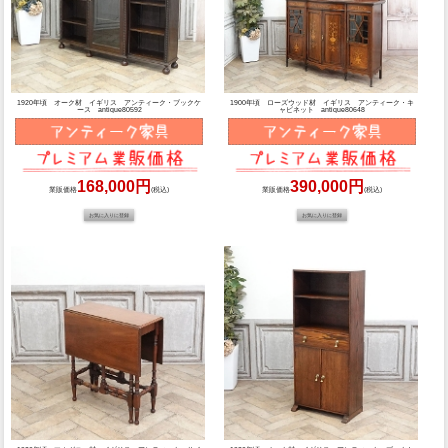
1920年頃 オーク材 イギリス アンティーク・ブックケ
1900年頃 ローズウッド材 イギリス アンティーク・キ
ース antique80592
ャビネット antique80648
168,000円
390,000円
業販価格
(税込)
業販価格
(税込)