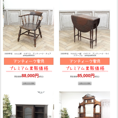
1920年頃 エルム材 イギリス アンティーク・チェア
1920年頃 マホガニー材 イギリス アンティーク・サイ
antique80503
ドテーブル antique80636
88,000円
85,000円
業販価格
(税込)
業販価格
(税込)