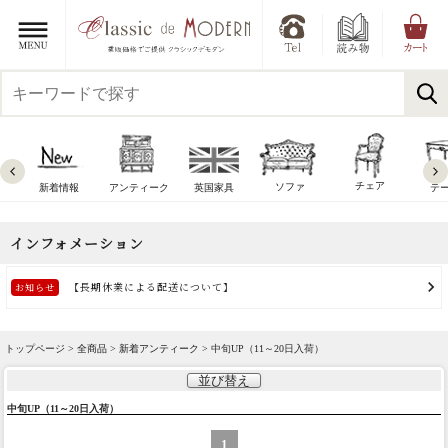
チェア
ソファ
新着情報
アンティーク
英国家具
テ
トップページ >
全商品
>
新着アンティーク
> 中旬UP（11～20日入荷）
並び替え
中旬UP（11～20日入荷）
1