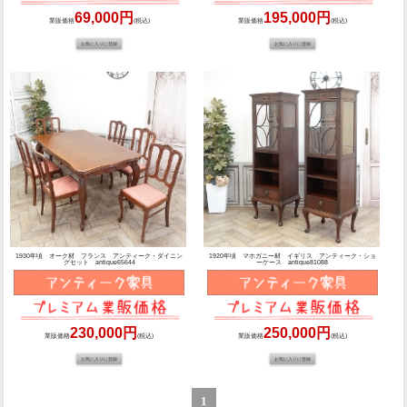
69,000円
195,000円
業販価格
(税込)
業販価格
(税込)
1930年頃 オーク材 フランス アンティーク・ダイニン
1920年頃 マホガニー材 イギリス アンティーク・ショ
グセット antique65644
ーケース antique81088
230,000円
250,000円
業販価格
(税込)
業販価格
(税込)
1