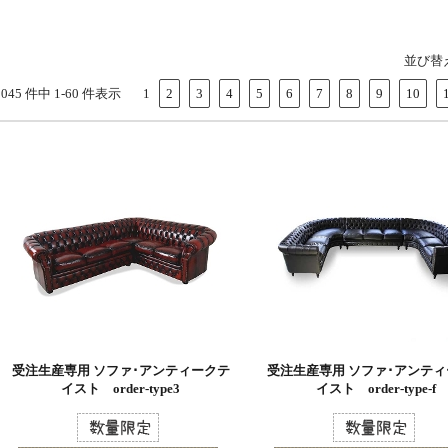
並び替
1045 件中 1-60 件表示
1
2
3
4
5
6
7
8
9
10
受注生産専用 ソファ･アンティークテ
受注生産専用 ソファ･アンテ
イスト order-type3
イスト order-type-f