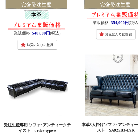
業販価格
354,000円
(税込
業販価格
548,000円
(税込)
本革3人掛けソファ･アンティ
受注生産専用 ソファ･アンティークテ
スト SA925B3-L9K
イスト order-type-e