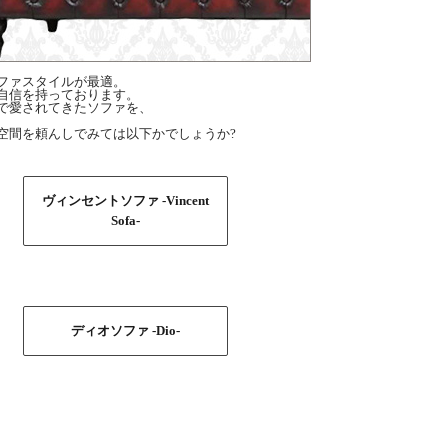
ファスタイルが最適。
自信を持っております。
で愛されてきたソファを、
空間を頼んしでみては以下かでしょうか?
ヴィンセントソファ -Vincent
Sofa-
ディオソファ -Dio-