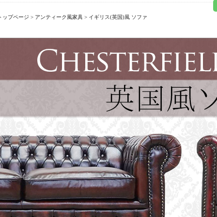
トップページ
>
アンティーク風家具
> イギリス(英国)風 ソファ