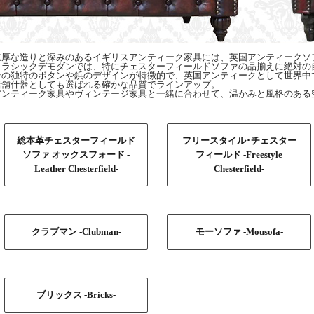
重厚な造りと深みのあるイギリスアンティーク家具には、英国アンティークソ
クラシックデモダンでは、特にチェスターフィールドソファの品揃えに絶対の
その独特のボタンや鋲のデザインが特徴的で、英国アンティークとして世界中
店舗什器としても選ばれる確かな品質でラインアップ。
アンティーク家具やヴィンテージ家具と一緒に合わせて、温かみと風格のある
総本革チェスターフィールド
フリースタイル･チェスター
ソファ オックスフォード -
フィールド -Freestyle
Leather Chesterfield-
Chesterfield-
クラブマン -Clubman-
モーソファ -Mousofa-
ブリックス -Bricks-