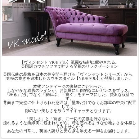
【ヴィンセント VKモデル】流麗な猫脚に癒やされる。
英国調カウチソファで叶える至福のリラクゼーション
英国伝統の品格を日本の住空間へ届ける「ヴィンセントシリーズ」から、
究極の寛ぎを追求したカウチスタイル【VKモデル】が登場しました。
本物アンティークの復刻にこだわった、
しなやかな猫脚のラインが、お部屋に圧倒的なエレガンスをプラス。
「座る」だけでなく「寝転ぶ」「寛ぐ」をテーマにした、贅沢な設計で
す。
背面まで完璧に仕上げられた意匠は、壁際だけでなくお部屋の中央に配置
しても、
隙のない美しさを放つアイキャッチとなります。
「美しさ」と「寛ぎ」に一切の妥協を許さない。
流れるような曲線美に包まれながら、時を忘れるような心地よさを体感し
てみませんか？
あなたの日常に、英国の誇りと安らぎを添える一脚をお届けします。