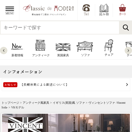
チェア
ソファ
新着情報
アンティーク
英国家具
テ
トップページ >
アンティーク風家具
>
イギリス(英国)風 ソファ
>
ヴィンセントソファ -Vincent
Sofa-
> VKモデル