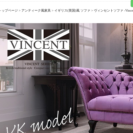
トップページ
>
アンティーク風家具
>
イギリス(英国)風 ソファ
>
ヴィンセントソファ -Vincent