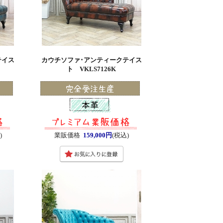
テイス
カウチソファ･アンティークテイス
ト VKLS7126K
)
業販価格
159,000円
(税込)