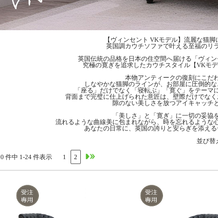
【ヴィンセント VKモデル】流麗な猫脚
英国調カウチソファで叶える至福のリ
英国伝統の品格を日本の住空間へ届ける「ヴィン
究極の寛ぎを追求したカウチスタイル【VKモ
本物アンティークの復刻にこだ
しなやかな猫脚のラインが、お部屋に圧倒的な
「座る」だけでなく「寝転ぶ」「寛ぐ」をテーマ
背面まで完璧に仕上げられた意匠は、壁際だけでなく
隙のない美しさを放つアイキャッチ
「美しさ」と「寛ぎ」に一切の妥協
流れるような曲線美に包まれながら、時を忘れるような
あなたの日常に、英国の誇りと安らぎを添える
並び替
30 件中 1-24 件表示
1
2