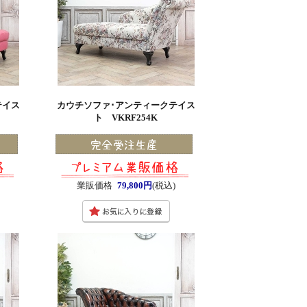
テイス
カウチソファ･アンティークテイス
ト VKRF254K
)
業販価格
79,800円
(税込)