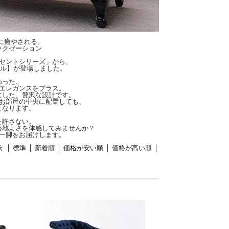
に癒やされる。
ラクゼーション
セントシリーズ」から、
デル】が登場しました。
わった、
エレガンスをプラス。
にした、贅沢な設計です。
お部屋の中央に配置しても、
となります。
を許さない。
心地よさを体感してみませんか？
一脚をお届けします。
え
標準
新着順
価格が安い順
価格が高い順