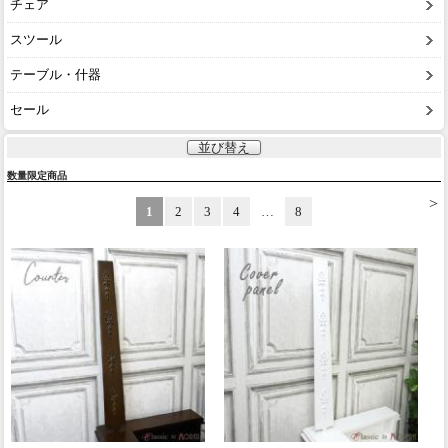
チェア
スツール
テーブル・什器
セール
並び替え
数量限定商品
>
1
2
3
4
…
8