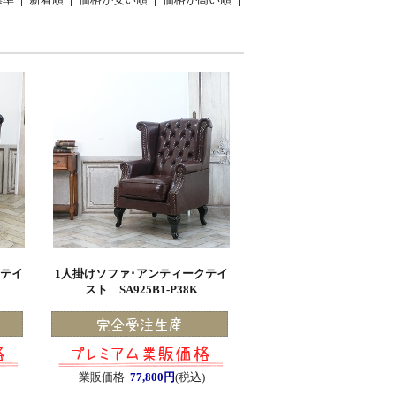
クテイ
1人掛けソファ･アンティークテイ
スト SA925B1-P38K
業販価格
77,800円
(税込)