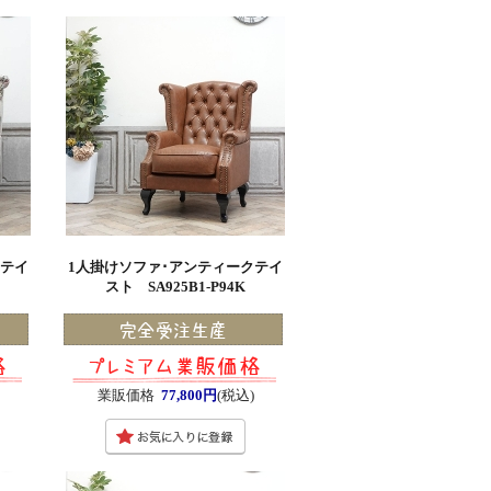
クテイ
1人掛けソファ･アンティークテイ
スト SA925B1-P94K
業販価格
77,800円
(税込)