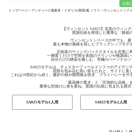
お気
トップページ
>
アンティーク風家具
>
イギリス(英国)風 ソファ
>
ヴィンセントソファ -Vi
【ヴィンセント SA925】至高のウィン
英国伝統を再現した重厚な「静寂
ヴィンセントシリーズの中でも、最
最も本物の風格を宿したフラッグシップモデル【
正統派のウィングバックスタイルを忠実に
一脚置くだけで空間を英国のラウンジや格調高い
自分だけの静寂を愉しむ、究極のパーソナルソ
SA925モデルは、チェスターフィールドソファのアイデ
頭部を包み込む高い背もたれと、サイドに美
これは18世紀から続く、暖炉の熱や隙間風を防ぎ、プライバシーを守
「最高峰の寛ぎ」と「圧倒的な品格」
重厚な肘掛けに身を委ね、英国の伝統に包まれる贅沢
SA925モデル1人用
SA925モデル2人用
並び替え