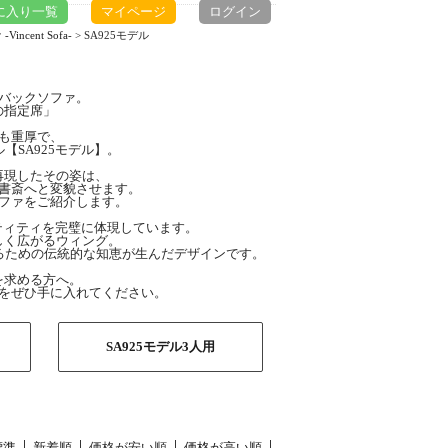
に入り一覧
マイページ
ログイン
ncent Sofa-
> SA925モデル
グバックソファ。
の指定席」
も重厚で、
SA925モデル】。
再現したその姿は、
書斎へと変貌させます。
ファをご紹介します。
ンティティを完璧に体現しています。
しく広がるウィング。
るための伝統的な知恵が生んだデザインです。
を求める方へ。
をぜひ手に入れてください。
SA925モデル3人用
標準
新着順
価格が安い順
価格が高い順