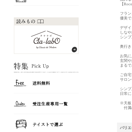
【Ro
フラン
優美で
デザイ
しなや
シンプ
奥行き
お気に
玄関や
まるで
ご自宅
サロン
シンプ
日常に
※天板
付属の
バリエ