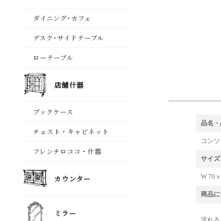
品名・
コンソー
サイズ
W 70 x
商品に
流れる