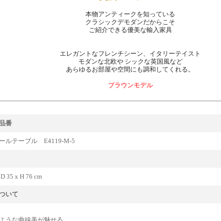
本物アンティークを知っている
クラシックデモダンだからこそ
ご紹介できる優美な輸入家具
エレガントなフレンチシーン、イタリーテイスト
モダンな北欧や シックな英国風など
あらゆるお部屋や空間にも調和してくれる。
ブラウンモデル
品番
ルテーブル E4119-M-5
 D 35 x H 76 cm
ついて
ような曲線美が魅せる