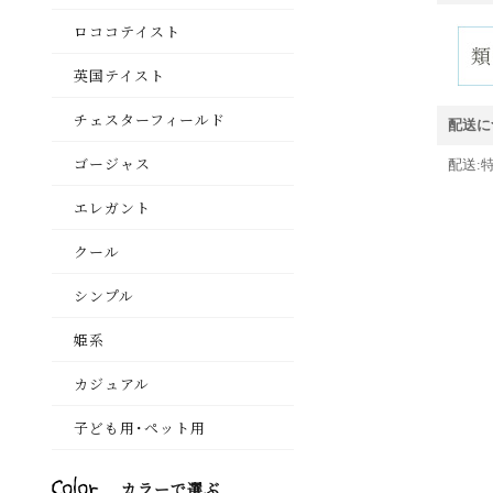
配送に
配送: