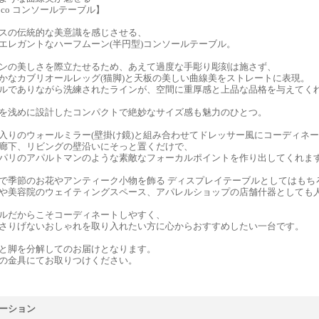
coco コンソールテーブル】
スの伝統的な美意識を感じさせる、
エレガントなハーフムーン(半円型)コンソールテーブル。
ンの美しさを際立たせるため、あえて過度な手彫り彫刻は施さず、
かなカブリオールレッグ(猫脚)と天板の美しい曲線美をストレートに表現。
ルでありながら洗練されたラインが、空間に重厚感と上品な品格を与えてく
を浅めに設計したコンパクトで絶妙なサイズ感も魅力のひとつ。
入りのウォールミラー(壁掛け鏡)と組み合わせてドレッサー風にコーディネ
廊下、リビングの壁沿いにそっと置くだけで、
パリのアパルトマンのような素敵なフォーカルポイントを作り出してくれま
で季節のお花やアンティーク小物を飾る ディスプレイテーブルとしてはもち
や美容院のウェイティングスペース、アパレルショップの店舗什器としても
ルだからこそコーディネートしやすく、
さりげないおしゃれを取り入れたい方に心からおすすめしたい一台です。
と脚を分解してのお届けとなります。
金具にてお取りつけください。
ーション