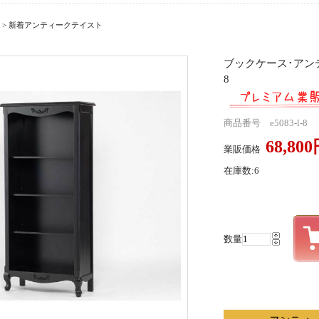
>
新着アンティークテイスト
ブックケース･アンテ
8
商品番号 e5083-l-8
68,80
業販価格
在庫数:6
数量