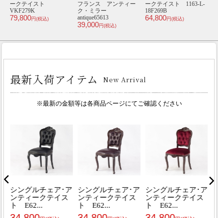
-
ル･アンティークテイス
イギリス アンティー
テイスト
ー
ト 5050-1.2-5
ク・ウォールシェル
VOHMF280K
5
178,000
39,800
6
フ antique80651
円(税込)
円(税込)
53,000
円(税込)