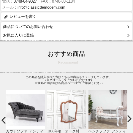
電話：
0748-64-9027
FAX：0748-83-1184
メール：
info@classicdemodern.com
レビューを書く
商品についてのお問い合わせ
お気に入りに登録
おすすめ商品
Recommend
この商品を購入された方はこちらの商品もチェックしています。
(スクロールしてご覧いただけます)
※最新の金額等は各商品ページにてご確認ください
ィ
レジカウンターテーブ
1930年頃 オーク材
スツール･アンティーク