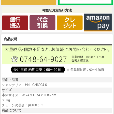
可能なお支払い方法
商品説明
品名・品番
シャンデリア HNL-CH6904-6
サイズ
本体サイズ：W 74 x D 74 x H 86 cm
8.5kg
チェーンの長さ：約100ｃｍ
商品について