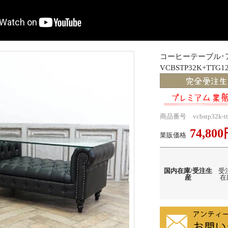
コーヒーテーブル
VCBSTP32K+TTG12
商品番号 vcbstp32k-tt
74,80
業販価格
国内在庫/受注生
受
産
在