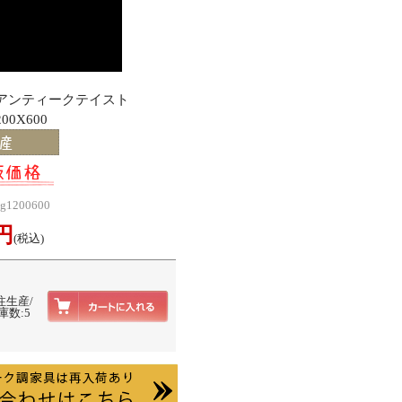
･アンティークテイスト
00X600
g1200600
0円
(税込)
注生産/
庫数:5