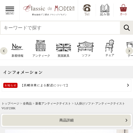
チェア
ソファ
新着情報
アンティーク
英国家具
テ
トップページ >
全商品
>
新着アンティークテイスト
> 1人掛けソファ･アンティークテイスト
VG1F238K
商品詳細