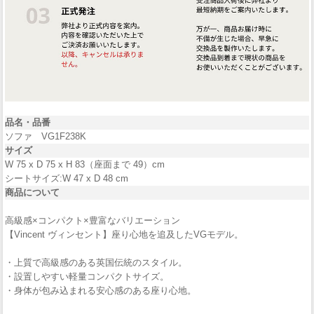
品名・品番
ソファ VG1F238K
サイズ
W 75 x D 75 x H 83（座面まで 49）cm
シートサイズ:W 47 x D 48 cm
商品について
高級感×コンパクト×豊富なバリエーション
【Vincent ヴィンセント】座り心地を追及したVGモデル。
・上質で高級感のある英国伝統のスタイル。
・設置しやすい軽量コンパクトサイズ。
・身体が包み込まれる安心感のある座り心地。