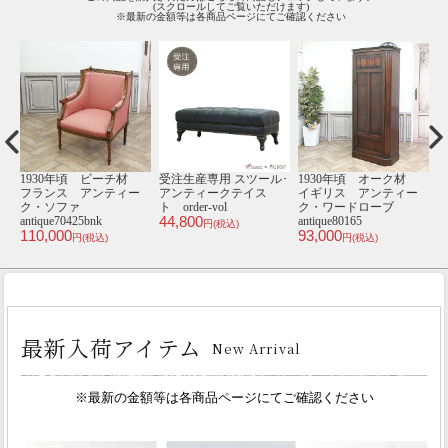
(スクロールしてご覧いただけます)
※最新の金額等は各商品ページにてご確認ください
材
1人掛けソファ･アンテ
2人掛けソファ･アンテ
3人掛けソファ･アンテ
1
ー
ィークテイスト
ィークテイスト
ィークテイスト
VD1P71K
VG2F238K
VG3F238K
V
58,800
69,900
89,900
5
円(税込)
円(税込)
円(税込)