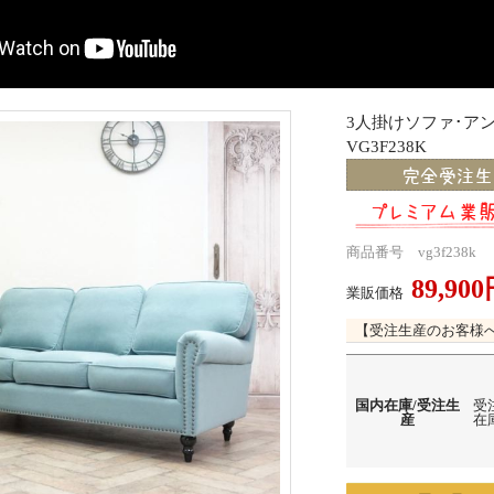
3人掛けソファ･
VG3F238K
商品番号 vg3f238k
89,90
業販価格
【受注生産のお客様
国内在庫/受注生
受
産
在庫