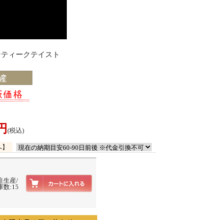
アンティークテイスト
0円
(税込)
へ】
注生産/
数:15