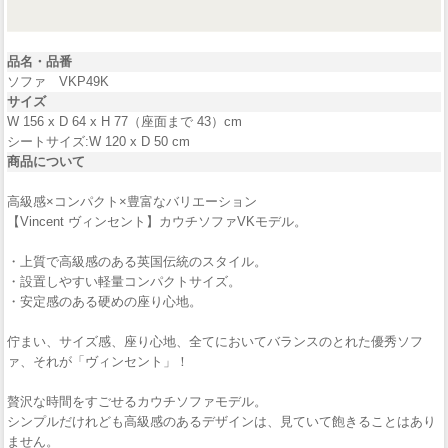
品名・品番
ソファ VKP49K
サイズ
W 156 x D 64 x H 77（座面まで 43）cm
シートサイズ:W 120 x D 50 cm
商品について
高級感×コンパクト×豊富なバリエーション
【Vincent ヴィンセント】カウチソファVKモデル。
・上質で高級感のある英国伝統のスタイル。
・設置しやすい軽量コンパクトサイズ。
・安定感のある硬めの座り心地。
佇まい、サイズ感、座り心地、全てにおいてバランスのとれた優秀ソフ
ァ、それが「ヴィンセント」！
贅沢な時間をすごせるカウチソファモデル。
シンプルだけれども高級感のあるデザインは、見ていて飽きることはあり
ません。