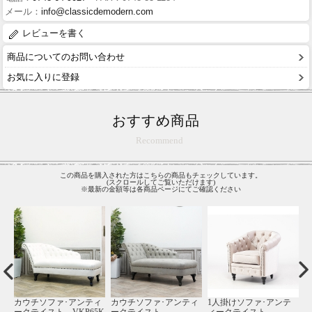
メール：
info@classicdemodern.com
レビューを書く
商品についてのお問い合わせ
お気に入りに登録
おすすめ商品
Recommend
この商品を購入された方はこちらの商品もチェックしています。
(スクロールしてご覧いただけます)
※最新の金額等は各商品ページにてご確認ください
テ
3人掛けソファ･アンテ
1人掛けソファ･アンテ
2.5人掛けソファ･アンテ
受