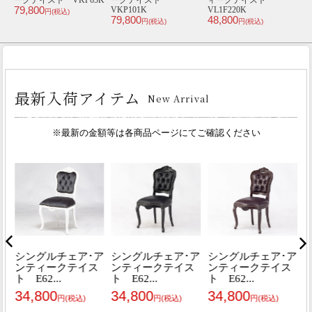
ィークテイスト
ィークテイスト
ィークテイスト
VS3F238K
VL1F290K
VC2.5P101K
or
89,800
48,800
84,800
7
円(税込)
円(税込)
円(税込)