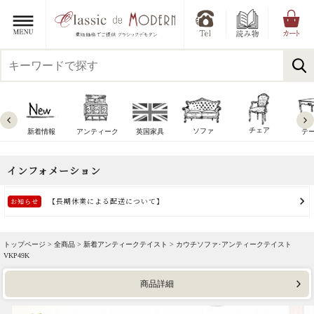
チェア
ソファ
新着情報
アンティーク
英国家具
テ
トップページ >
全商品
>
新着アンティークテイスト
> カウチソファ･アンティークテイスト
VKP49K
商品詳細