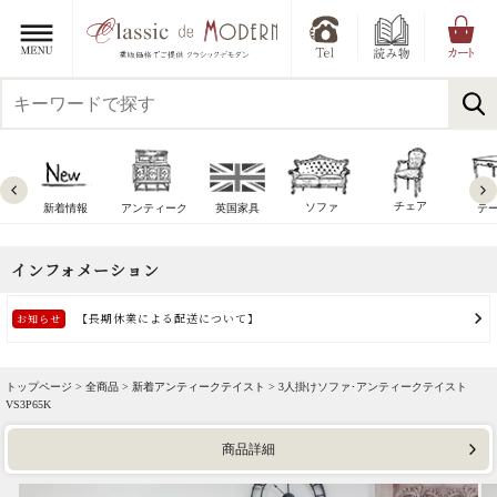
チェア
ソファ
新着情報
アンティーク
英国家具
テ
トップページ >
全商品
>
新着アンティークテイスト
> 3人掛けソファ･アンティークテイスト
VS3P65K
商品詳細