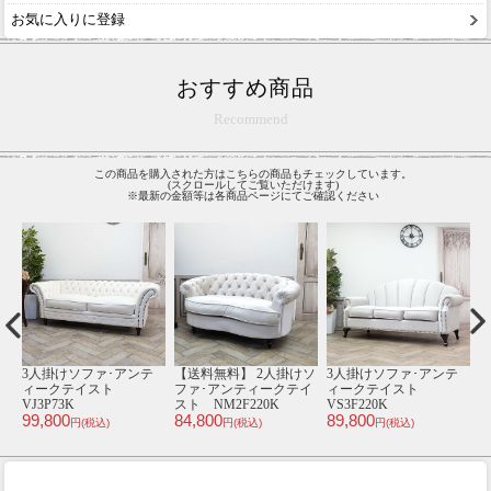
お気に入りに登録
おすすめ商品
Recommend
この商品を購入された方はこちらの商品もチェックしています。
(スクロールしてご覧いただけます)
※最新の金額等は各商品ページにてご確認ください
テ
【送料無料】 2人掛けソ
受注生産専用 ソファ･ア
3人掛けソファ･アンテ
2
ファ･アンティークテイ
ンティークテイスト
ィークテイスト E1168-
スト NM2F282K
order-vjc3
3-18P65B
V
84,800
99,800
138,000
8
円(税込)
円(税込)
円(税込)