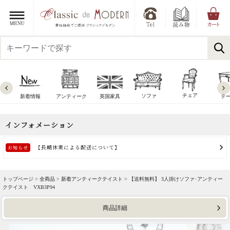
チェア
ソファ
新着情報
アンティーク
英国家具
テ
トップページ >
全商品
>
新着アンティークテイスト
> 【送料無料】 3人掛けソファ･アンティー
クテイスト VXB3P94
商品詳細