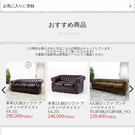
お気に入りに登録
おすすめ商品
Recommend
この商品を購入された方はこちらの商品もチェックしています。
(スクロールしてご覧いただけます)
※最新の金額等は各商品ページにてご確認ください
テ
【送料無料】 2人掛けソ
【送料無料】 3人掛けソ
3人掛けソファ･アンテ
【
ファ･アンティークテイ
ファ･アンティークテイ
ィークテイスト
VCLP30K)
スト NM2F260K
スト VXB3L914
VC3P30K
イ
84,800
239,000
94,800
1
円(税込)
円(税込)
円(税込)