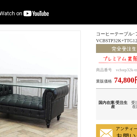
コーヒーテーブル
VCBSTP32K+TTG12
商品番号 vcbstp32k-tt
74,80
業販価格
国内在庫/受注生
受
産
在