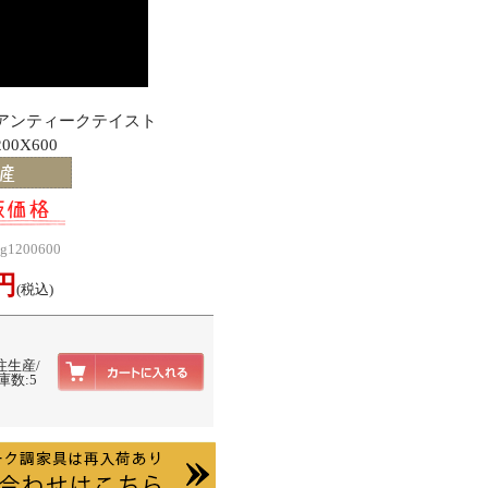
･アンティークテイスト
00X600
g1200600
0円
(税込)
注生産/
庫数:5