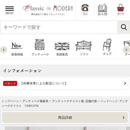
チェア
ソファ
新着情報
アンティーク
英国家具
テ
トップページ >
アンティーク風家具
>
アンティークテイスト風･店舗什器
> ベッドヘッド･アンテ
ィークテイスト VSBF237K
商品詳細