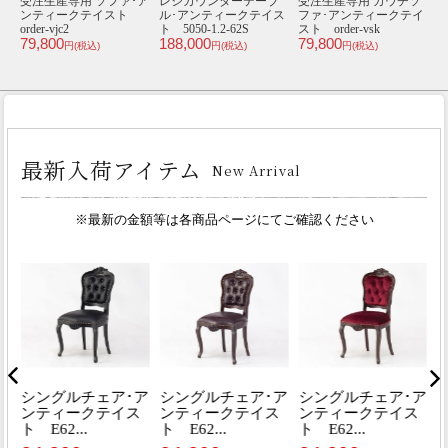
ン
受注生産専用 ソファ･ア
レジカウンターテーブ
受注生産専用 カウチソ
受
ンティークテイスト
ル･アンティークテイス
ファ･アンティークテイ
order-vjc2
ト 5050-1.2-62S
スト order-vsk
or
79,800
188,000
79,800
5
円(税込)
円(税込)
円(税込)