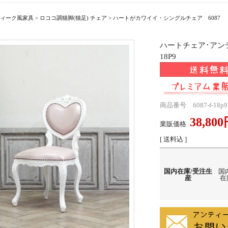
ィーク風家具
>
ロココ調猫脚(猫足) チェア
>
ハートがカワイイ・シングルチェア 6087
ハートチェア･アンテ
18P9
商品番号 6087-f-18p9
38,80
業販価格
[ 送料込 ]
国内在庫/受注生
国
産
在