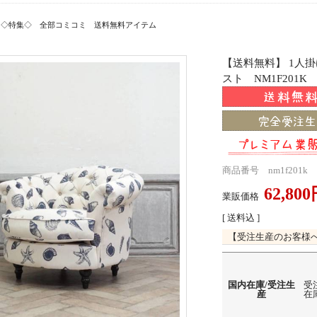
>
◇特集◇ 全部コミコミ 送料無料アイテム
【送料無料】 1人
スト NM1F201K
商品番号 nm1f201k
62,80
業販価格
[ 送料込 ]
【受注生産のお客様
国内在庫/受注生
受
産
在庫