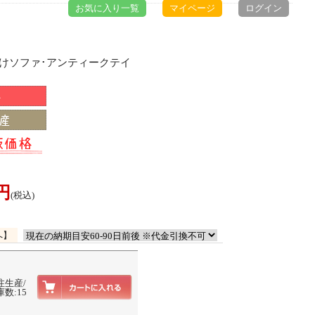
お気に入り一覧
マイページ
ログイン
掛けソファ･アンティークテイ
0円
(税込)
へ】
注生産/
数:15