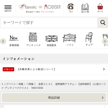
チェア
ソファ
新着情報
アンティーク
英国家具
テ
トップページ >
特集
>
◇特集◇ 全部コミコミ 送料無料アイテム
> 【送料無料】 1人掛けソフ
ァ･アンティークテイスト NM1F283K
商品詳細