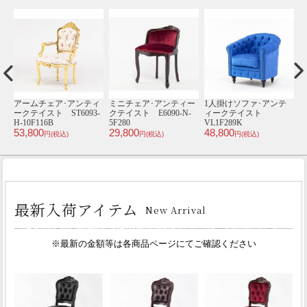
ア
アームチェア･アンティ
ミニチェア･アンティー
1人掛けソファ･アンテ
1
ト
ークテイスト ST6093-
クテイスト E6090-N-
ィークテイスト
H-10F116B
5F280
VL1F289K
V
53,800
29,800
48,800
4
円(税込)
円(税込)
円(税込)