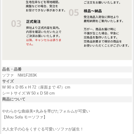
品名・品番
ソファ NM1F283K
サイズ
W 90 x D 85 x H 72（座面まで 47）cm
シートサイズ:W 50 x D 58 cm
商品について
やわらかな曲線美×丸みを帯びたフォルムが可愛い
【Mou Sofa モーソファ】
大人女子の心をくすぐる可愛いソファが誕生！