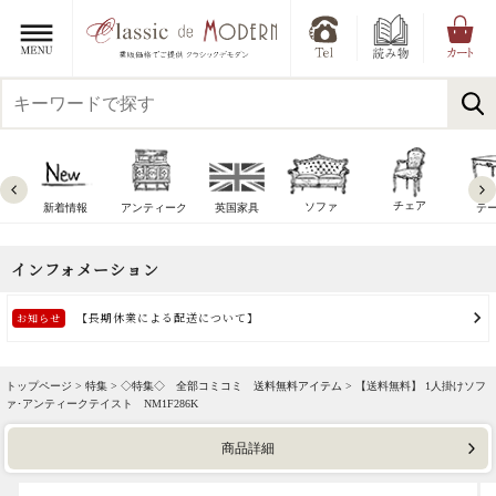
チェア
ソファ
新着情報
アンティーク
英国家具
テ
トップページ >
特集
>
◇特集◇ 全部コミコミ 送料無料アイテム
> 【送料無料】 1人掛けソフ
ァ･アンティークテイスト NM1F286K
商品詳細