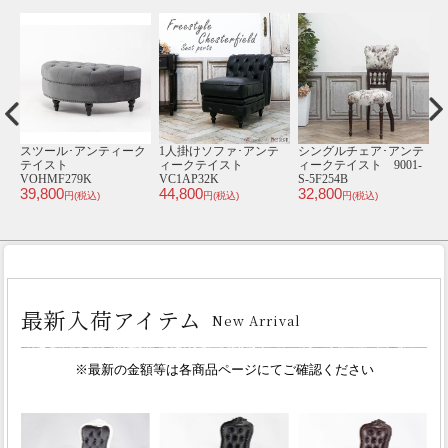
ア
スツール･アンティーク
1人掛けソファ･アンテ
シングルチェア･アンテ
受
ト
テイスト
ィークテイスト
ィークテイスト 9001-
ー
VOHMF279K
VC1AP32K
S-5F254B
or
39,800
44,800
32,800
2
円(税込)
円(税込)
円(税込)