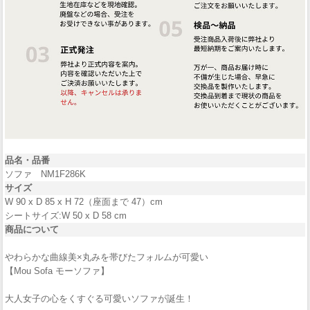
品名・品番
ソファ NM1F286K
サイズ
W 90 x D 85 x H 72（座面まで 47）cm
シートサイズ:W 50 x D 58 cm
商品について
やわらかな曲線美×丸みを帯びたフォルムが可愛い
【Mou Sofa モーソファ】
大人女子の心をくすぐる可愛いソファが誕生！