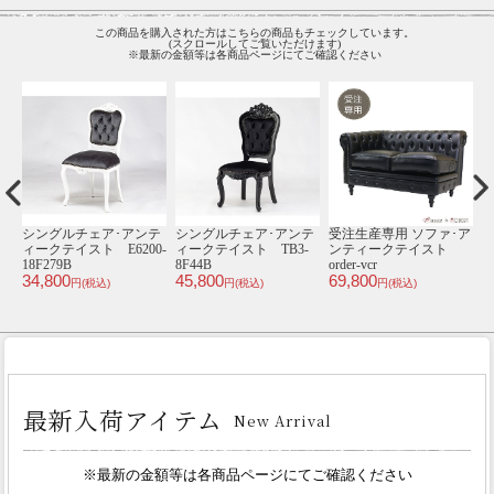
この商品を購入された方はこちらの商品もチェックしています。
(スクロールしてご覧いただけます)
※最新の金額等は各商品ページにてご確認ください
ア
1人掛けソファ･アンテ
1人掛けソファ･アンテ
シングルチェア･アンテ
2
ト
ィークテイスト
ィークテイスト
ィークテイスト TB3-
ィ
VC1F220PW
VL1F279K
18F237B
2
44,800
48,800
45,800
8
円(税込)
円(税込)
円(税込)