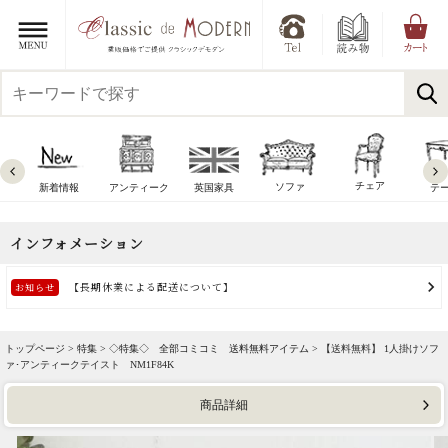
チェア
ソファ
新着情報
アンティーク
英国家具
テ
トップページ >
特集
>
◇特集◇ 全部コミコミ 送料無料アイテム
> 【送料無料】 1人掛けソフ
ァ･アンティークテイスト NM1F84K
商品詳細