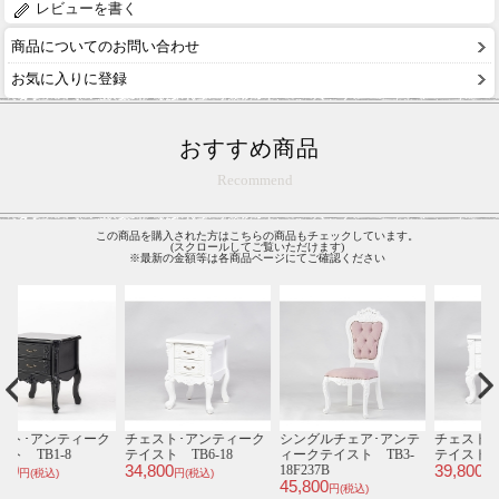
レビューを書く
商品についてのお問い合わせ
お気に入りに登録
おすすめ商品
Recommend
この商品を購入された方はこちらの商品もチェックしています。
(スクロールしてご覧いただけます)
※最新の金額等は各商品ページにてご確認ください
テ
チェスト･アンティーク
チェスト･アンティーク
カウンターチェア･アン
1
-
テイスト TB1-18
テイスト TB5-18
ティークテイスト
39,800
46,800
E9005-5P63B
S
円(税込)
円(税込)
32,800
7
円(税込)