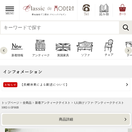
チェア
ソファ
新着情報
アンティーク
英国家具
テ
トップページ >
全商品
>
新着アンティークテイスト
> 1人掛けソファ･アンティークテイスト
1002-1-5F66B
商品詳細