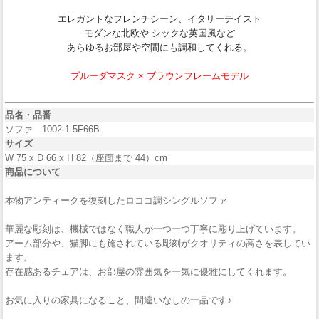
エレガントなフレンチシーン、イタリーテイスト
モダンな北欧や シックな英国風など
あらゆるお部屋や空間にも調和してくれる。
ブルーダマスク × ブラウンフレームモデル
品名・品番
ソファ 1002-1-5F66B
サイズ
W 75 x D 66 x H 82（座面まで 44）cm
商品について
本物アンティークを復刻したロココ調シングルソファ
華麗な彫刻は、機械ではなく職人が一つ一つ丁寧に彫り上げています。
アーム部分や、猫脚にも施されている彫刻がクオリティの高さを表してい
ます。
存在感あるチェアは、お部屋の雰囲気を一気に優雅にしてくれます。
お気に入りの家具になること、間違いなしの一品です♪