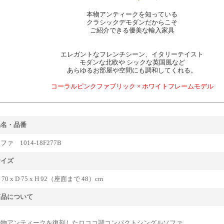
本物アンティークを知っている
クラシックデモダンだからこそ
ご紹介できる優美な輸入家具
エレガントなフレンチシーン、イタリーテイスト
モダンな北欧や シックな英国風など
あらゆるお部屋や空間にも調和してくれる。
コーラルピンクファブリック × ホワイトフレームモデル
品名・品番
ファ 1014-18F277B
サイズ
 70 x D 75 x H 92（座面まで 48）cm
商品について
本物アンティークを復刻したロココ調コンパクトシングルソファ