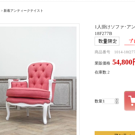
>
新着アンティークテイスト
1人掛けソファ･アン
18F277B
商品番号 1014-18f27
54,80
業販価格
在庫数:2
数量