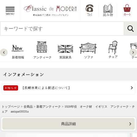
チェア
ソファ
新着情報
アンティーク
英国家具
テ
トップページ >
全商品
>
新着アンティーク
> 1920年頃 オーク材 イギリス アンティーク・チ
ェア antique59331a
商品詳細