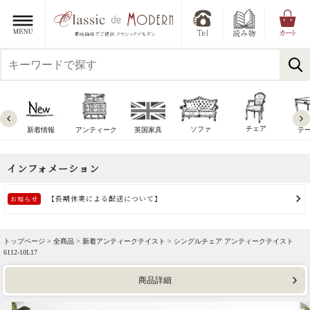
チェア
ソファ
新着情報
アンティーク
英国家具
テ
トップページ >
全商品
>
新着アンティークテイスト
> シングルチェア アンティークテイスト
6112-10L17
商品詳細