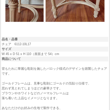
品名・品番
チェア 6112-10L17
サイズ
W 45 x D 51 x H 110（座面まで 54）cm
商品について
背もたれに華麗な彫刻を施したバロック様式のデザインを踏襲したチェア
です。
ゴールドフレームは、見事な彫刻にゴールドの箔貼り仕様で、
思わず見とれてしまうほどの豪華さです。
ブラウンやホワイトなどのノーマルフレームは
落ち着いた上品なイメージとなります。
あなただけのお好みの生地で製作できる、