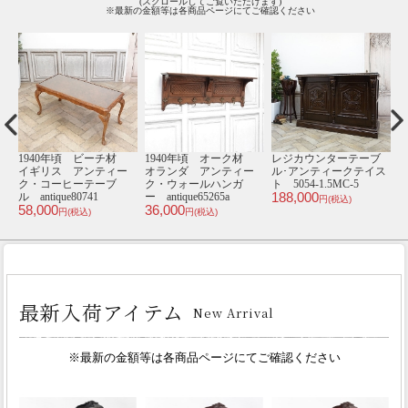
(スクロールしてご覧いただけます)
※最新の金額等は各商品ページにてご確認ください
オーク材
レジカウンターテーブ
1910年頃 オーク材
1920年頃 オーク
ンティー
ル･アンティークテイス
フランス アンティー
イギリス アンティ
ハンガ
ト 5054-1.5MC-5
ク・ドルフィンテーブ
ク・ダイニングテー
188,000
5a
ル antique63398
ル antique80539
円(税込)
276,000
115,000
円(税込)
円(税込)