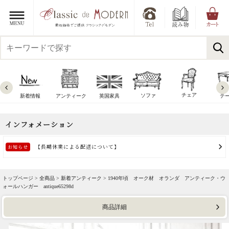
チェア
ソファ
新着情報
アンティーク
英国家具
テ
トップページ >
全商品
>
新着アンティーク
> 1940年頃 オーク材 オランダ アンティーク・ウ
ォールハンガー antique65298d
商品詳細