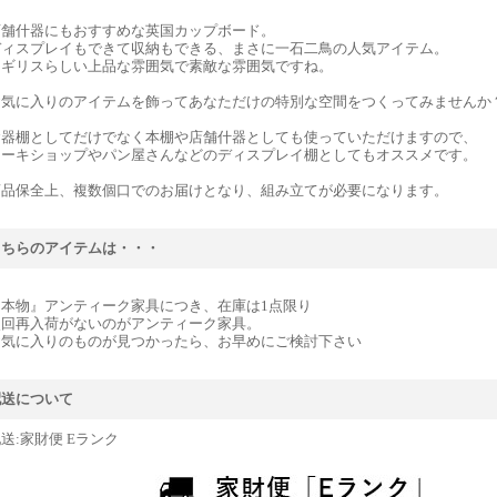
店舗什器にもおすすめな英国カップボード。
ディスプレイもできて収納もできる、まさに一石二鳥の人気アイテム。
イギリスらしい上品な雰囲気で素敵な雰囲気ですね。
お気に入りのアイテムを飾ってあなただけの特別な空間をつくってみませんか
食器棚としてだけでなく本棚や店舗什器としても使っていただけますので、
ケーキショップやパン屋さんなどのディスプレイ棚としてもオススメです。
商品保全上、複数個口でのお届けとなり、組み立てが必要になります。
こちらのアイテムは・・・
『本物』アンティーク家具につき、在庫は1点限り
次回再入荷がないのがアンティーク家具。
お気に入りのものが見つかったら、お早めにご検討下さい
配送について
送:家財便 Eランク