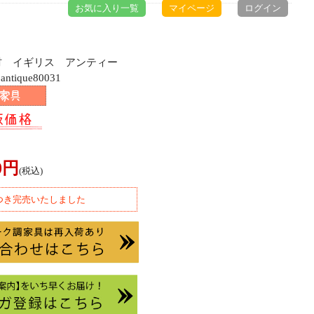
お気に入り一覧
マイページ
ログイン
ク材 イギリス アンティー
ique80031
00円
(税込)
つき完売いたしました