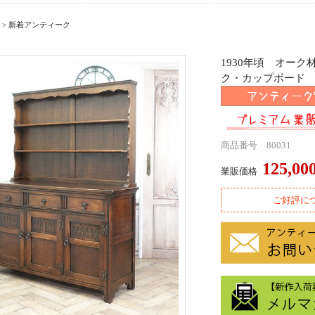
>
新着アンティーク
1930年頃 オー
ク・カップボード ant
商品番号 80031
125,0
業販価格
ご好評に