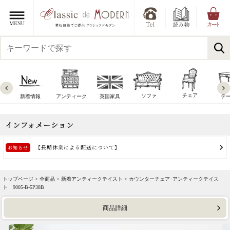
チェア
ソファ
新着情報
アンティーク
英国家具
テ
トップページ >
全商品
>
新着アンティークテイスト
> カウンターチェア･アンティークテイス
ト 9005-B-5P38B
商品詳細