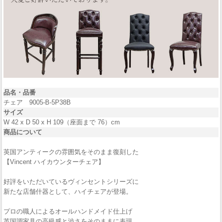
品名・品番
チェア 9005-B-5P38B
サイズ
W 42 x D 50 x H 109（座面まで 76）cm
商品について
英国アンティークの雰囲気をそのまま復刻した
【Vincent ハイカウンターチェア】
好評をいただいているヴィンセントシリーズに
新たな店舗什器として、ハイチェアが登場。
プロの職人によるオールハンドメイド仕上げ
英国調家具の高級感と渋さをそのままに表現。