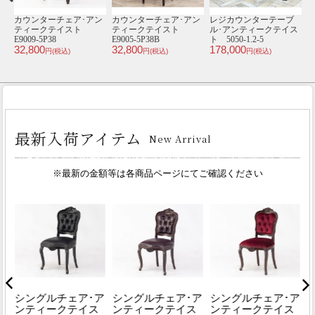
ブ
カウンターチェア･アン
2人掛けソファ･アンテ
1920年頃 マホガニー
ス
ティークテイスト
ィークテイスト
材 イギリス アンテ
E9009-18P65
VS2F221K
ィーク・キャビネッ
ト
32,800
69,800
1
ト antique58222
円(税込)
円(税込)
250,000
円(税込)