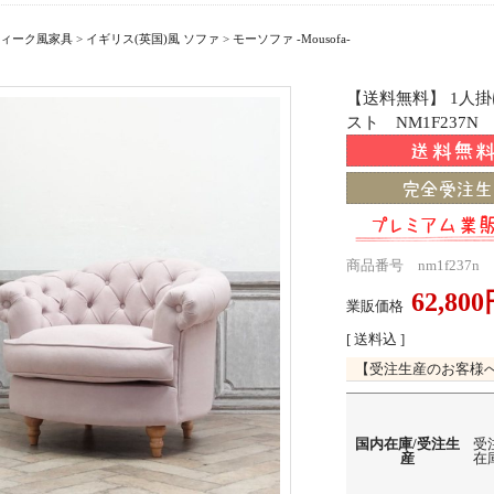
ィーク風家具
>
イギリス(英国)風 ソファ
>
モーソファ -Mousofa-
【送料無料】 1人
スト NM1F237N
商品番号 nm1f237n
62,80
業販価格
[ 送料込 ]
【受注生産のお客様
国内在庫/受注生
受
産
在庫