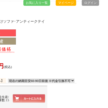
お気に入り一覧
マイページ
ログイン
掛けソファ･アンティークテイ
0円
(税込)
へ】
注生産/
数:15