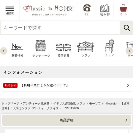
チェア
ソファ
新着情報
アンティーク
英国家具
テ
トップページ >
アンティーク風家具
>
イギリス(英国)風 ソファ
>
モーソファ -Mousofa-
> 【送料
無料】 1人掛けソファ･アンティークテイスト NM1F283K
商品詳細