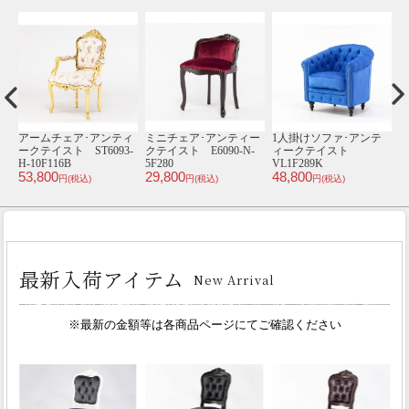
ア
アームチェア･アンティ
ミニチェア･アンティー
1人掛けソファ･アンテ
1
ト
ークテイスト ST6093-
クテイスト E6090-N-
ィークテイスト
H-10F116B
5F280
VL1F289K
V
53,800
29,800
48,800
4
円(税込)
円(税込)
円(税込)