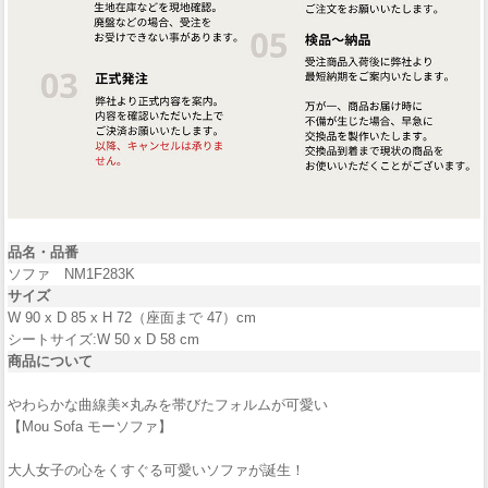
品名・品番
ソファ NM1F283K
サイズ
W 90 x D 85 x H 72（座面まで 47）cm
シートサイズ:W 50 x D 58 cm
商品について
やわらかな曲線美×丸みを帯びたフォルムが可愛い
【Mou Sofa モーソファ】
大人女子の心をくすぐる可愛いソファが誕生！