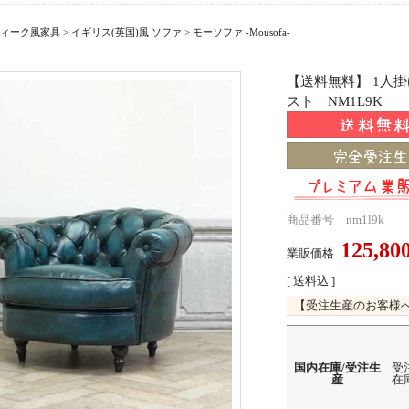
ィーク風家具
>
イギリス(英国)風 ソファ
>
モーソファ -Mousofa-
【送料無料】 1人
スト NM1L9K
商品番号 nm1l9k
125,8
業販価格
[ 送料込 ]
【受注生産のお客様
国内在庫/受注生
受
産
在庫