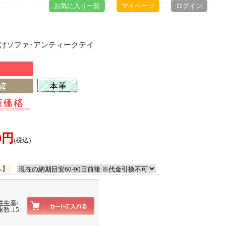
お気に入り一覧
マイページ
ログイン
掛けソファ･アンティークテイ
00円
(税込)
へ】
注生産/
数:15