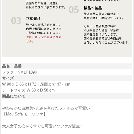
品名・品番
ソファ NM1P109K
サイズ
W 90 x D 85 x H 72（座面まで 47）cm
シートサイズ:W 50 x D 58 cm
商品について
やわらかな曲線美×丸みを帯びたフォルムが可愛い
【Mou Sofa モーソファ】
大人女子の心をくすぐる可愛いソファが誕生！