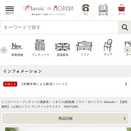
チェア
ソファ
新着情報
アンティーク
英国家具
テ
トップページ >
アンティーク風家具
>
イギリス(英国)風 ソファ
>
モーソファ -Mousofa-
> 【送料
無料】 1人掛けソファ･アンティークテイスト NM1P109K
商品詳細