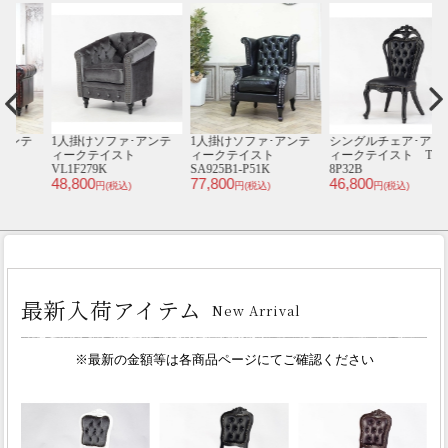
テ
1人掛けソファ･アンテ
1人掛けソファ･アンテ
シングルチェア･アンテ
ィークテイスト
ィークテイスト
ィークテイスト TB8-
ィ
VL1F279K
SA925B1-P51K
8P32B
1
48,800
77,800
46,800
4
円(税込)
円(税込)
円(税込)