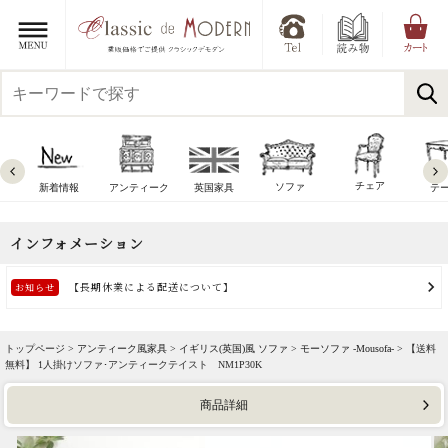
チェア
ソファ
新着情報
アンティーク
英国家具
テ
トップページ >
アンティーク風家具
>
イギリス(英国)風 ソファ
>
モーソファ -Mousofa-
> 【送料
無料】 1人掛けソファ･アンティークテイスト NM1P30K
商品詳細