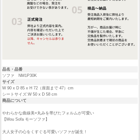
品名・品番
ソファ NM1P30K
サイズ
W 90 x D 85 x H 72（座面まで 47）cm
シートサイズ:W 50 x D 58 cm
商品について
やわらかな曲線美×丸みを帯びたフォルムが可愛い
【Mou Sofa モーソファ】
大人女子の心をくすぐる可愛いソファが誕生！