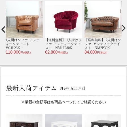
ソ
1人掛けソファ･アンテ
1900年頃 チェスナッ
マガジンラック･アンテ
1
イ
ィークテイスト
ト材 フランス アン
ィークテイスト 3102-
VCB1P94K
ティーク・チェア
M-8
V
49,800
43,800
5
antique64907a
円(税込)
円(税込)
238,000
円(税込)