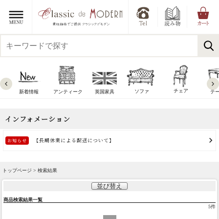
チェア
ソファ
新着情報
アンティーク
英国家具
テ
トップページ > 検索結果
並び替え
商品検索結果一覧
5
件