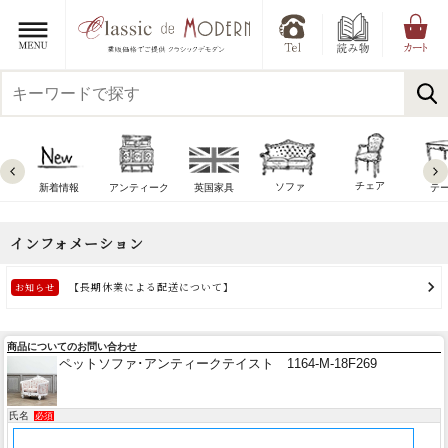
チェア
ソファ
新着情報
アンティーク
英国家具
テ
商品についてのお問い合わせ
ペットソファ･アンティークテイスト 1164-M-18F269
氏名
必須