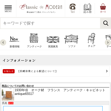
チェア
ソファ
新着情報
アンティーク
英国家具
テ
商品についてのお問い合わせ
1930年頃 オーク材 フランス アンティーク・キャビネット
antique65517
氏名
必須