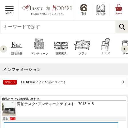
チェア
ソファ
新着情報
アンティーク
英国家具
テ
商品についてのお問い合わせ
両袖デスク･アンティークテイスト 7013-M-8
氏名
必須