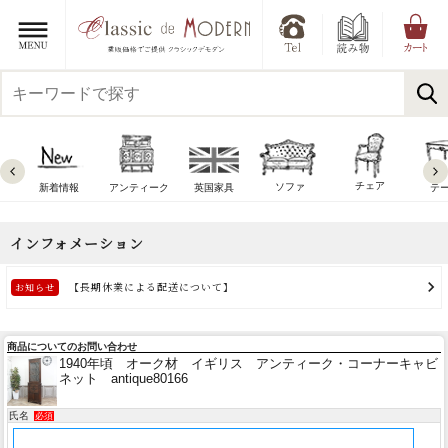
チェア
ソファ
新着情報
アンティーク
英国家具
テ
商品についてのお問い合わせ
1940年頃 オーク材 イギリス アンティーク・コーナーキャビ
ネット antique80166
氏名
必須