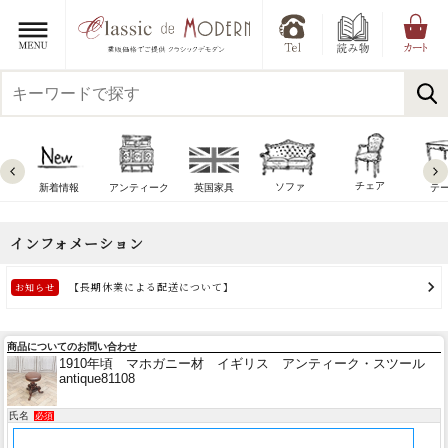
チェア
ソファ
新着情報
アンティーク
英国家具
テ
商品についてのお問い合わせ
1910年頃 マホガニー材 イギリス アンティーク・スツール
antique81108
氏名
必須