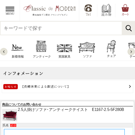
チェア
ソファ
新着情報
アンティーク
英国家具
テ
商品についてのお問い合わせ
2.5人掛けソファ･アンティークテイスト E1167-2.5-5F280B
氏名
必須