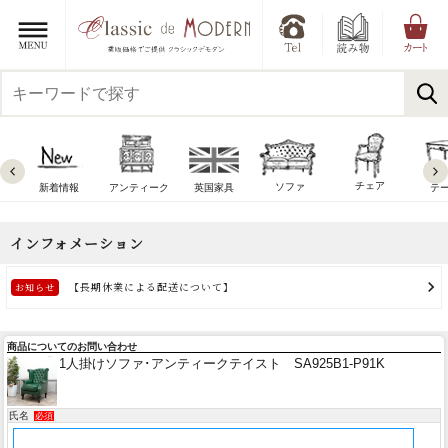
チェア
ソファ
新着情報
アンティーク
英国家具
テ
商品についてのお問い合わせ
1人掛けソファ･アンティークテイスト SA925B1-P91K
氏名
必須