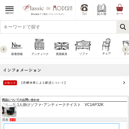
チェア
ソファ
新着情報
アンティーク
英国家具
テ
商品についてのお問い合わせ
1人掛けソファ･アンティークテイスト VC1AP32K
氏名
必須