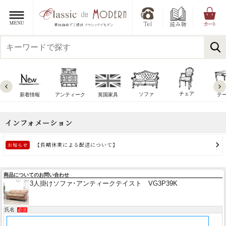
チェア
ソファ
新着情報
アンティーク
英国家具
テ
商品についてのお問い合わせ
3人掛けソファ･アンティークテイスト VG3P39K
氏名
必須