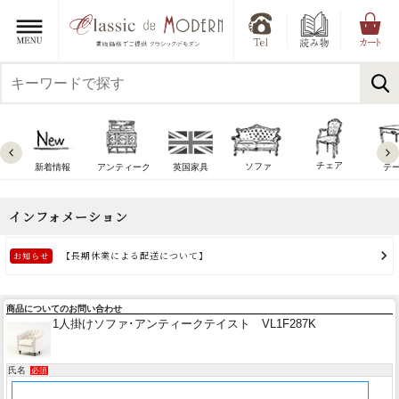
チェア
ソファ
新着情報
アンティーク
英国家具
テ
商品についてのお問い合わせ
1人掛けソファ･アンティークテイスト VL1F287K
氏名
必須